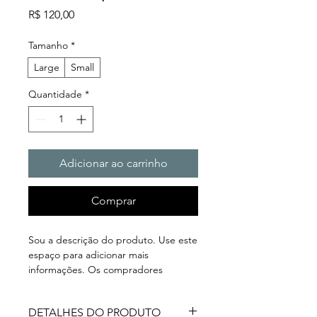
Preço
R$ 120,00
Tamanho
*
Large
Small
Quantidade
*
Adicionar ao carrinho
Comprar
Sou a descrição do produto. Use este 
espaço para adicionar mais 
informações. Os compradores 
gostam de saber o que estão 
adquirindo antes de comprar.
DETALHES DO PRODUTO