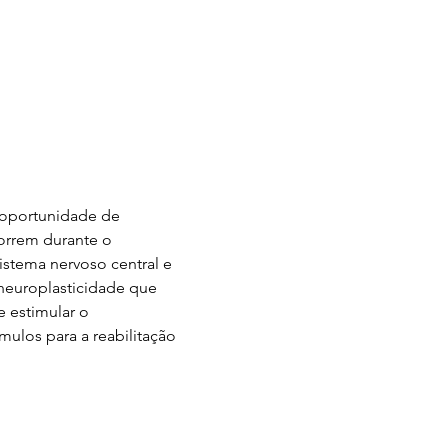
 oportunidade de 
orrem durante o 
stema nervoso central e 
neuroplasticidade que 
e estimular o 
ulos para a reabilitação 