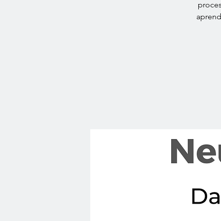
proces
aprend