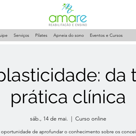
uipe
Serviços
Pilates
Apneia do sono
Eventos e Cursos
lasticidade: da t
prática clínica
sáb., 14 de mai.
  |  
Curso online
oportunidade de aprofundar o conhecimento sobre os concei