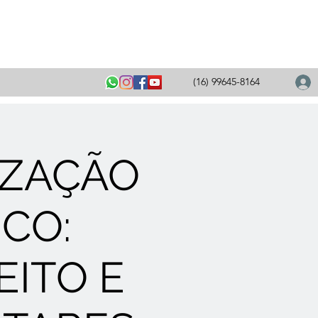
(16) 99645-8164
IZAÇÃO
ICO:
EITO E