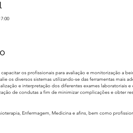
l
17:00
to
apacitar os profissionais para avaliação e monitorização a beira
alie os diversos sistemas utilizando-se das ferramentas mais a
alização e interpretação dos diferentes exames laboratoriais 
zação de condutas a fim de minimizar complicações e obter resp
ioterapia, Enfermagem, Medicina e afins, bem como profissio