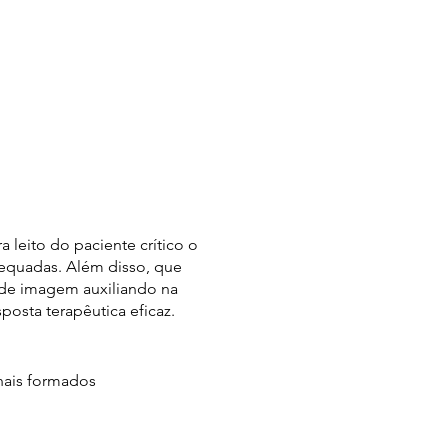
 leito do paciente crítico o
dequadas. Além disso, que
e de imagem auxiliando na
osta terapêutica eficaz.
nais formados