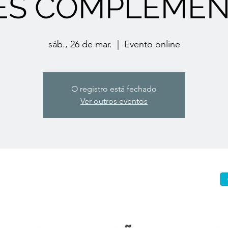
ES COMPLEMEN
sáb., 26 de mar.
  |  
Evento online
O registro está fechado
Ver outros eventos