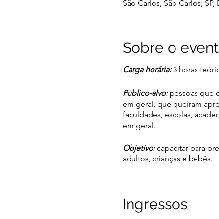
São Carlos, São Carlos, SP, B
Sobre o even
Carga horária:
3 horas teóri
Público-alvo
:
pessoas que c
em geral, que queiram apre
faculdades, escolas, acade
em geral.
Objetivo
:
capacitar para pr
adultos, crianças e bebês.
Conteúdo programático
:
- Conceitos iniciais;
Ingressos
- Identificação da parada ca
- Ressuscitação Cardiopulm