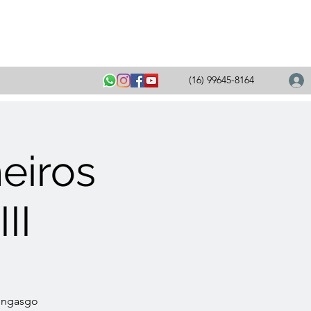
(16) 99645-8164
eiros
II
 engasgo