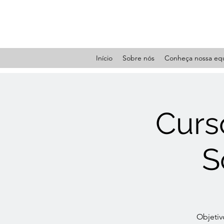
Início
Sobre nós
Conheça nossa eq
Curs
S
Objetiv