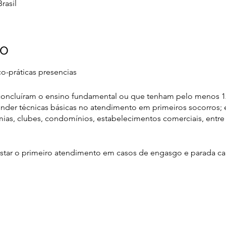
rasil
to
co-práticas presencias
oncluíram o ensino fundamental ou que tenham pelo menos 12
nder técnicas básicas no atendimento em primeiros socorros;
mias, clubes, condomínios, estabelecimentos comerciais, entr
estar o primeiro atendimento em casos de engasgo e parada car
rdiorrespiratória no adulto;
onar no adulto;